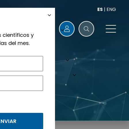
ES
|
ENG
 científicos y
as del mes.