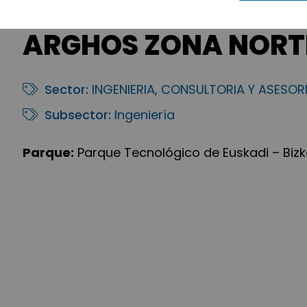
ARGHOS ZONA NORT
Sector:
INGENIERIA, CONSULTORIA Y ASESOR
Subsector:
Ingeniería
Parque:
Parque Tecnológico de Euskadi – Bizk