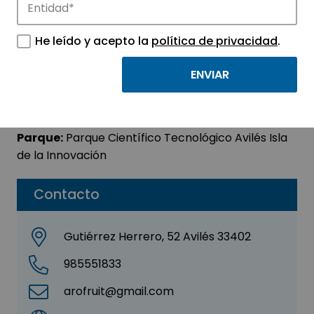
AROFRUIT, S.L.
He leído y acepto la
política de privacidad
.
Sector:
AGROALIMENTACIÓN -
BIOTECNOLOGÍA
Subsector:
Agroalimentación
Parque:
Parque Científico Tecnológico Avilés Isla
de la Innovación
Contacto
Gutiérrez Herrero, 52 Avilés 33402
985551833
arofruit@gmail.com