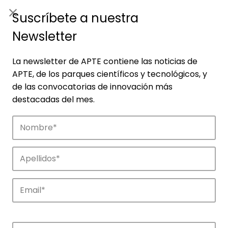
ES
|
ENG
Suscríbete a nuestra
Newsletter
La newsletter de APTE contiene las noticias de
APTE, de los parques científicos y tecnológicos, y
de las convocatorias de innovación más
destacadas del mes.
Empresas
Descubre las empresas que impulsan la
innovación en los parques de APTE.