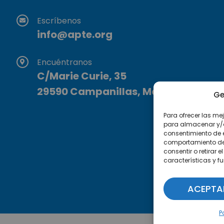
Escríbenos
info@apte.org
Encuéntranos
C/Marie Curie, 35
29590 Campanillas, Málaga
Ge
Para ofrecer las me
para almacenar y/o 
consentimiento de 
comportamiento de n
consentir o retirar
características y f
ACEPTA
P