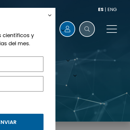
ES
|
ENG
 científicos y
as del mes.