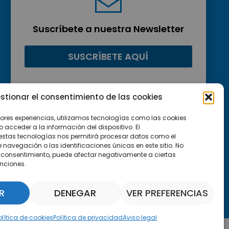
Suscríbete a nuestra Newsletter
SUSCRÍBETE AQUÍ
stionar el consentimiento de las cookies
jores experiencias, utilizamos tecnologías como las cookies
acceder a la información del dispositivo. El
estas tecnologías nos permitirá procesar datos como el
avegación o las identificaciones únicas en este sitio. No
 el consentimiento, puede afectar negativamente a ciertas
unciones.
R
DENEGAR
VER PREFERENCIAS
Asistente Parquepedia
olítica de cookies
Política de privacidad
Aviso legal