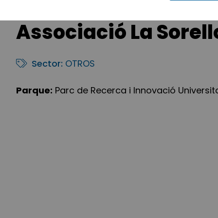
Associació La Sorel
Sector:
OTROS
Parque:
Parc de Recerca i Innovació Universit