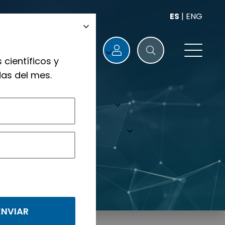
ES
|
ENG
 científicos y
as del mes.