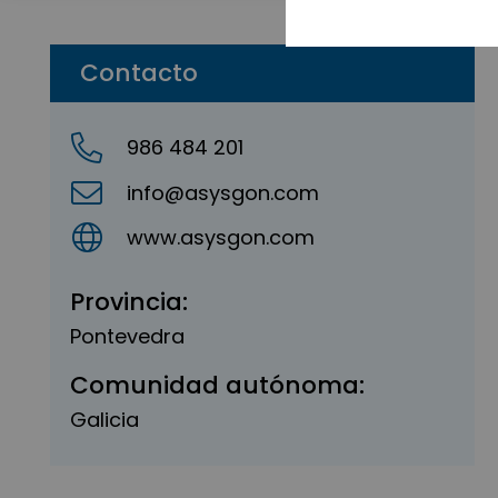
Contacto
986 484 201
info@asysgon.com
www.asysgon.com
Provincia:
Pontevedra
Comunidad autónoma:
Galicia