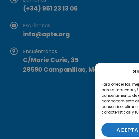
(+34) 951 23 13 06
Escríbenos
info@apte.org
Encuéntranos
C/Marie Curie, 35
29590 Campanillas, Málaga
Ge
Para ofrecer las me
para almacenar y/o 
consentimiento de 
comportamiento de n
consentir o retirar
características y f
ACEPTA