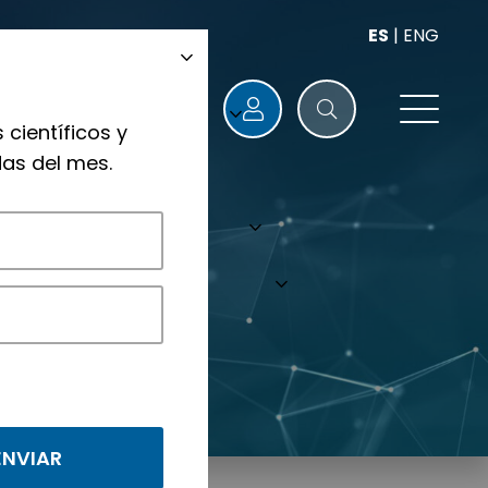
ES
|
ENG
 científicos y
as del mes.