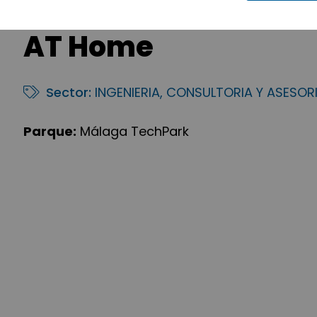
AT Home
Sector:
INGENIERIA, CONSULTORIA Y ASESOR
Parque:
Málaga TechPark