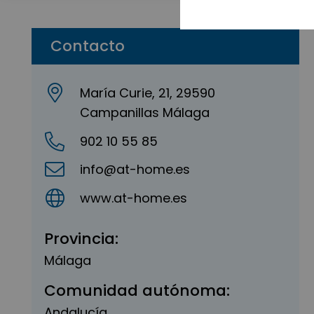
Contacto
María Curie, 21, 29590
Campanillas Málaga
902 10 55 85
info@at-home.es
www.at-home.es
Provincia:
Málaga
Comunidad autónoma:
Andalucía