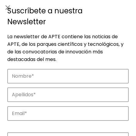
ES
|
ENG
Suscríbete a nuestra
Newsletter
La newsletter de APTE contiene las noticias de
APTE, de los parques científicos y tecnológicos, y
de las convocatorias de innovación más
destacadas del mes.
Empresas
Descubre las empresas que impulsan la
innovación en los parques de APTE.