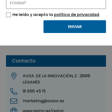
AVIZOR INVERSIONES
He leído y acepto la
política de privacidad
.
S.L.
Sector:
MEDICINA Y SALUD
Subsector:
Químico / Farmacéutico
Contacto
AVDA. DE LA INNOVACIÓN, 2 . 28918
LEGANÉS
91 656 45 15
marketing@avizor.es
www.avizor.es/avizor