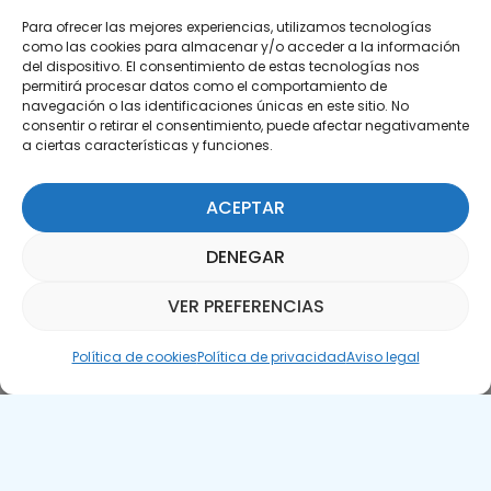
Para ofrecer las mejores experiencias, utilizamos tecnologías
como las cookies para almacenar y/o acceder a la información
del dispositivo. El consentimiento de estas tecnologías nos
permitirá procesar datos como el comportamiento de
Suscríbete a nuestra Newsletter
navegación o las identificaciones únicas en este sitio. No
consentir o retirar el consentimiento, puede afectar negativamente
a ciertas características y funciones.
SUSCRÍBETE AQUÍ
ACEPTAR
DENEGAR
VER PREFERENCIAS
Asistente Parquepedia
Política de cookies
Política de privacidad
Aviso legal
Aviso legal
Política de cookies
APTE © 2025 – Todos los derechos reservados