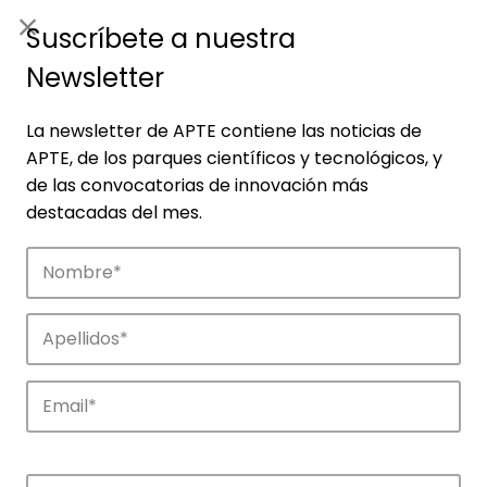
ES
|
ENG
Suscríbete a nuestra
Newsletter
La newsletter de APTE contiene las noticias de
APTE, de los parques científicos y tecnológicos, y
de las convocatorias de innovación más
destacadas del mes.
Empresas
Descubre las empresas que impulsan la
innovación en los parques de APTE.