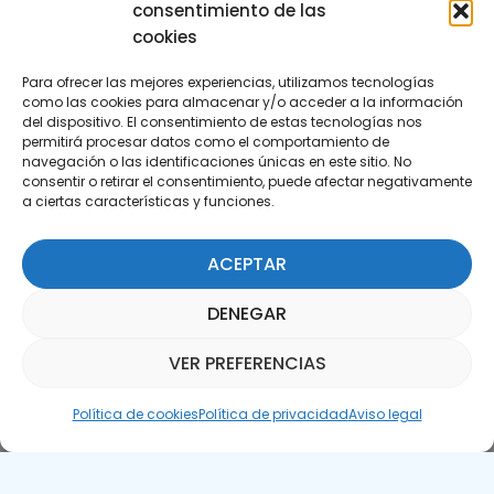
consentimiento de las
cookies
Para ofrecer las mejores experiencias, utilizamos tecnologías
como las cookies para almacenar y/o acceder a la información
del dispositivo. El consentimiento de estas tecnologías nos
permitirá procesar datos como el comportamiento de
Suscríbete a nuestra Newsletter
navegación o las identificaciones únicas en este sitio. No
consentir o retirar el consentimiento, puede afectar negativamente
a ciertas características y funciones.
SUSCRÍBETE AQUÍ
ACEPTAR
DENEGAR
VER PREFERENCIAS
Asistente Parquepedia
Política de cookies
Política de privacidad
Aviso legal
Aviso legal
Política de cookies