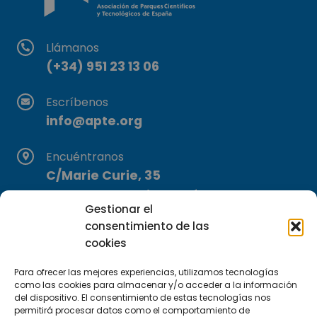
Llámanos
(+34) 951 23 13 06
Escríbenos
info@apte.org
Encuéntranos
C/Marie Curie, 35
29590 Campanillas, Málaga
Gestionar el
consentimiento de las
cookies
Para ofrecer las mejores experiencias, utilizamos tecnologías
como las cookies para almacenar y/o acceder a la información
del dispositivo. El consentimiento de estas tecnologías nos
permitirá procesar datos como el comportamiento de
Suscríbete a nuestra Newsletter