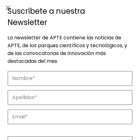
ES
|
ENG
Suscríbete a nuestra
Newsletter
La newsletter de APTE contiene las noticias de
APTE, de los parques científicos y tecnológicos, y
de las convocatorias de innovación más
destacadas del mes.
Empresas
Descubre las empresas que impulsan la
innovación en los parques de APTE.