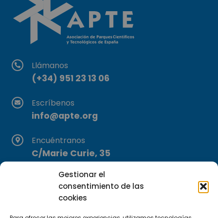
Llámanos
(+34) 951 23 13 06
Escríbenos
info@apte.org
Encuéntranos
C/Marie Curie, 35
29590 Campanillas, Málaga
Gestionar el
consentimiento de las
cookies
Para ofrecer las mejores experiencias, utilizamos tecnologías