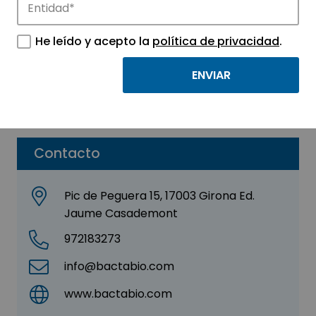
Bactabío S.L.
He leído y acepto la
política de privacidad
.
Sector:
MEDICINA Y SALUD
Parque:
Parc de Recerca i Innovació Universitat
de Girona
Contacto
Pic de Peguera 15, 17003 Girona Ed.
Jaume Casademont
972183273
info@bactabio.com
www.bactabio.com