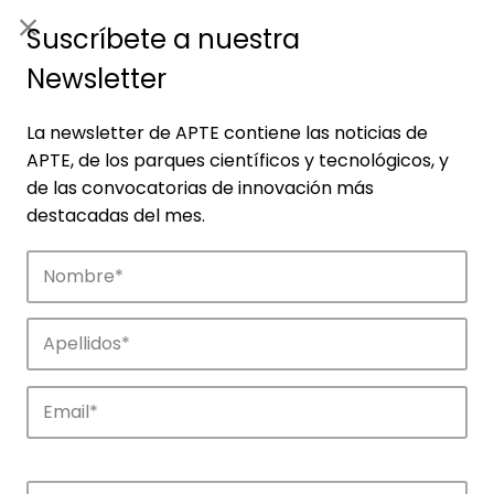
ES
|
ENG
Suscríbete a nuestra
Newsletter
La newsletter de APTE contiene las noticias de
APTE, de los parques científicos y tecnológicos, y
de las convocatorias de innovación más
destacadas del mes.
Empresas
Descubre las empresas que impulsan la
innovación en los parques de APTE.