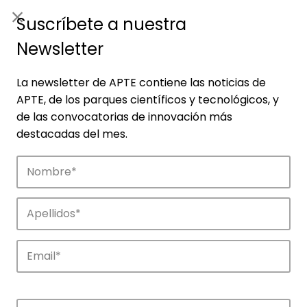
ES
|
ENG
Suscríbete a nuestra
Newsletter
La newsletter de APTE contiene las noticias de
APTE, de los parques científicos y tecnológicos, y
de las convocatorias de innovación más
destacadas del mes.
Empresas
Descubre las empresas que impulsan la
innovación en los parques de APTE.