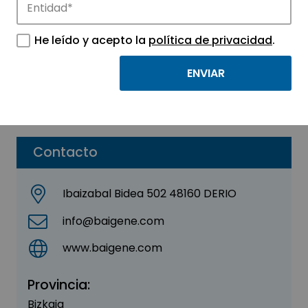
BAIGENE S.L
He leído y acepto la
política de privacidad
.
Sector:
MEDICINA Y SALUD
Subsector:
Mutualidades y servicios sanitarios
Parque:
Parque Tecnológico de Euskadi – Bizkaia
Contacto
Ibaizabal Bidea 502 48160 DERIO
info@baigene.com
www.baigene.com
Provincia:
Bizkaia