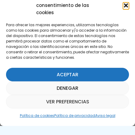
consentimiento de las
cookies
Para ofrecer las mejores experiencias, utilizamos tecnologías
como las cookies para almacenar y/o acceder a la información
del dispositivo. El consentimiento de estas tecnologías nos
permitirá procesar datos como el comportamiento de
Suscríbete a nuestra Newsletter
navegación o las identificaciones únicas en este sitio. No
consentir o retirar el consentimiento, puede afectar negativamente
a ciertas características y funciones.
SUSCRÍBETE AQUÍ
ACEPTAR
DENEGAR
VER PREFERENCIAS
Asistente Parquepedia
Política de cookies
Política de privacidad
Aviso legal
Aviso legal