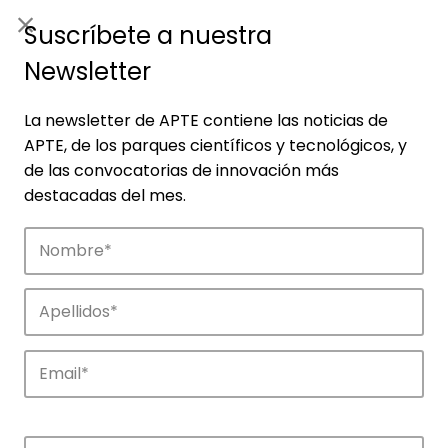
ES
|
ENG
Suscríbete a nuestra
Newsletter
La newsletter de APTE contiene las noticias de
APTE, de los parques científicos y tecnológicos, y
de las convocatorias de innovación más
destacadas del mes.
Empresas
Descubre las empresas que impulsan la
innovación en los parques de APTE.