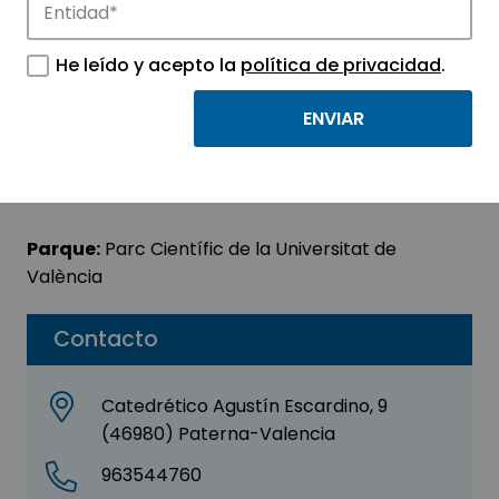
Beetrics
He leído y acepto la
política de privacidad
.
Sector:
INFORMACIÓN, INFORMÁTICA Y
TELECOMUNICACIONES
Subsector:
Programación y consultoría
informática
Parque:
Parc Científic de la Universitat de
València
Contacto
Catedrético Agustín Escardino, 9
(46980) Paterna-Valencia
963544760