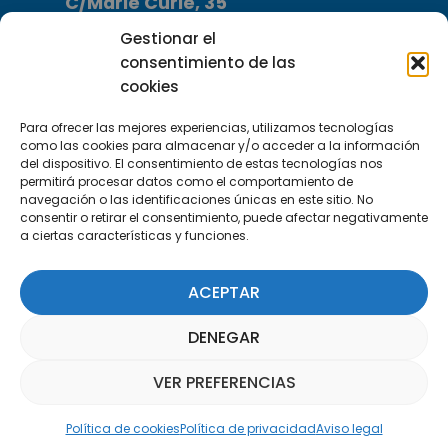
C/Marie Curie, 35
29590 Campanillas, Málaga
Gestionar el
consentimiento de las
cookies
Para ofrecer las mejores experiencias, utilizamos tecnologías
como las cookies para almacenar y/o acceder a la información
del dispositivo. El consentimiento de estas tecnologías nos
permitirá procesar datos como el comportamiento de
Suscríbete a nuestra Newsletter
navegación o las identificaciones únicas en este sitio. No
consentir o retirar el consentimiento, puede afectar negativamente
a ciertas características y funciones.
SUSCRÍBETE AQUÍ
ACEPTAR
DENEGAR
VER PREFERENCIAS
Asistente Parquepedia
Política de cookies
Política de privacidad
Aviso legal