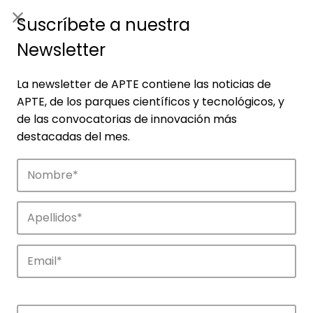
ES
|
ENG
Suscríbete a nuestra
Newsletter
La newsletter de APTE contiene las noticias de
APTE, de los parques científicos y tecnológicos, y
de las convocatorias de innovación más
destacadas del mes.
Empresas
Descubre las empresas que impulsan la
innovación en los parques de APTE.