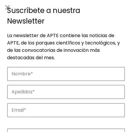
ES
|
ENG
Suscríbete a nuestra
Newsletter
La newsletter de APTE contiene las noticias de
APTE, de los parques científicos y tecnológicos, y
de las convocatorias de innovación más
destacadas del mes.
Empresas
Descubre las empresas que impulsan la
innovación en los parques de APTE.