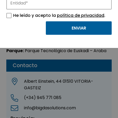
BIGDA SOLUTIONS, S.L.
He leído y acepto la
política de privacidad
.
Sector:
INFORMACIÓN, INFORMÁTICA Y
TELECOMUNICACIONES
Subsector:
Telecomunicaciones
Parque:
Parque Tecnológico de Euskadi – Araba
Contacto
Albert Einstein, 44 01510 VITORIA-
GASTEIZ
(+34) 945 771 085
info@bigdasolutions.com