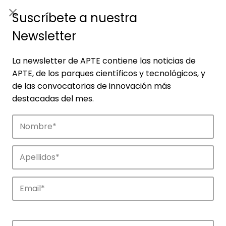
ES
|
ENG
Suscríbete a nuestra
Newsletter
La newsletter de APTE contiene las noticias de
APTE, de los parques científicos y tecnológicos, y
de las convocatorias de innovación más
destacadas del mes.
Empresas
Descubre las empresas que impulsan la
innovación en los parques de APTE.