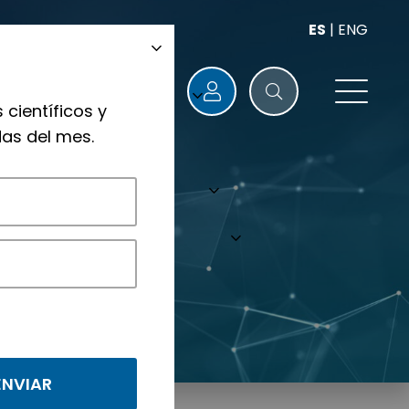
ES
|
ENG
 científicos y
as del mes.