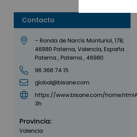
Contacto
– Ronda de Narcís Monturiol, 17B,
46980 Paterna, Valencia, España
Paterna , Paterna , 46980
96 368 74 15
global@bisane.com
https://www.bisane.com/home.html#
3h
Provincia:
Valencia