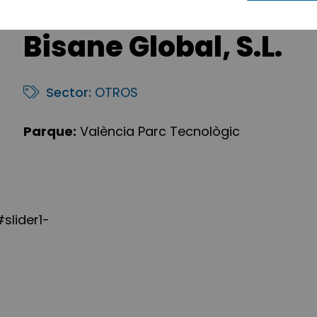
Bisane Global, S.L.
Sector:
OTROS
Parque:
València Parc Tecnològic
slider1-