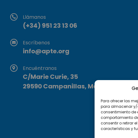
Llámanos
(+34) 951 23 13 06
Escríbenos
info@apte.org
Encuéntranos
C/Marie Curie, 35
29590 Campanillas, Málaga
Ge
Para ofrecer las me
para almacenar y/o 
consentimiento de 
comportamiento de n
consentir o retirar
características y f