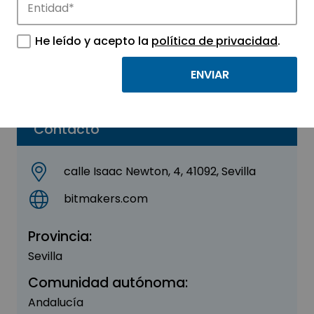
Bitmakers
He leído y acepto la
política de privacidad
.
Sector:
INDUSTRIAL
Parque:
Sevilla TechPark
Contacto
calle Isaac Newton, 4, 41092, Sevilla
bitmakers.com
Provincia:
Sevilla
Comunidad autónoma:
Andalucía