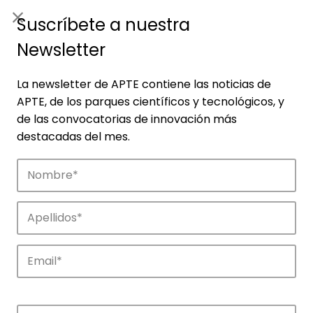
ES
|
ENG
Suscríbete a nuestra
Newsletter
La newsletter de APTE contiene las noticias de
APTE, de los parques científicos y tecnológicos, y
de las convocatorias de innovación más
destacadas del mes.
Empresas
Descubre las empresas que impulsan la
innovación en los parques de APTE.