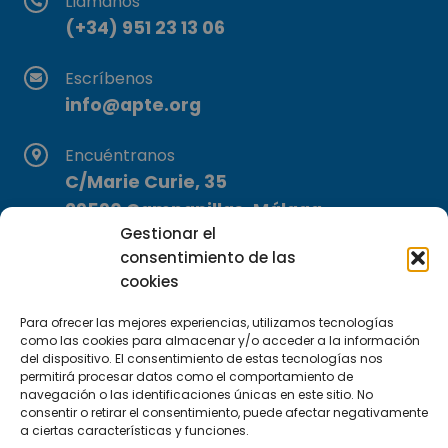
Llámanos
(+34) 951 23 13 06
Escríbenos
info@apte.org
Encuéntranos
C/Marie Curie, 35
29590 Campanillas, Málaga
Gestionar el
consentimiento de las
cookies
Para ofrecer las mejores experiencias, utilizamos tecnologías
como las cookies para almacenar y/o acceder a la información
del dispositivo. El consentimiento de estas tecnologías nos
Suscríbete a nuestra Newsletter
permitirá procesar datos como el comportamiento de
navegación o las identificaciones únicas en este sitio. No
consentir o retirar el consentimiento, puede afectar negativamente
SUSCRÍBETE AQUÍ
a ciertas características y funciones.