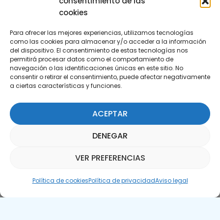
consentimiento de las
cookies
Para ofrecer las mejores experiencias, utilizamos tecnologías
como las cookies para almacenar y/o acceder a la información
del dispositivo. El consentimiento de estas tecnologías nos
permitirá procesar datos como el comportamiento de
Suscríbete a nuestra Newsletter
navegación o las identificaciones únicas en este sitio. No
consentir o retirar el consentimiento, puede afectar negativamente
a ciertas características y funciones.
SUSCRÍBETE AQUÍ
ACEPTAR
DENEGAR
VER PREFERENCIAS
Asistente Parquepedia
Política de cookies
Política de privacidad
Aviso legal
Aviso legal
Política de cookies