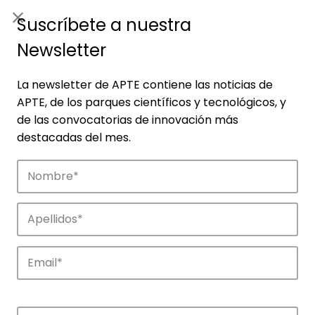
ES
|
ENG
Suscríbete a nuestra
Newsletter
La newsletter de APTE contiene las noticias de
APTE, de los parques científicos y tecnológicos, y
de las convocatorias de innovación más
destacadas del mes.
Empresas
Descubre las empresas que impulsan la
innovación en los parques de APTE.