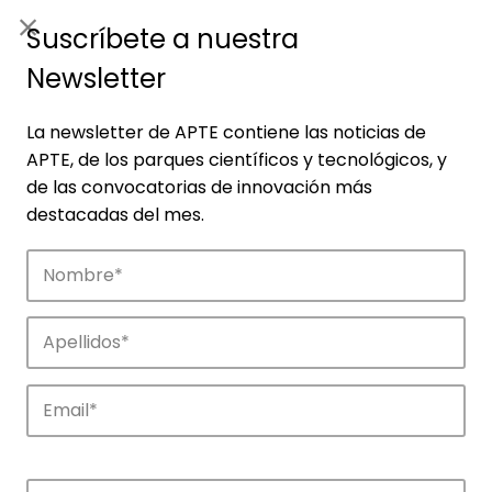
ES
|
ENG
Suscríbete a nuestra
Newsletter
La newsletter de APTE contiene las noticias de
APTE, de los parques científicos y tecnológicos, y
de las convocatorias de innovación más
destacadas del mes.
Empresas
Descubre las empresas que impulsan la
innovación en los parques de APTE.