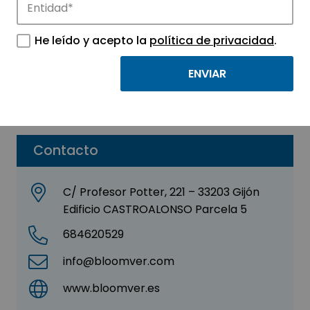
BLOOMVERTECH, S. L.
He leído y acepto la
política de privacidad
.
Sector:
INFORMACIÓN, INFORMÁTICA Y
TELECOMUNICACIONES
Parque:
Parque Científico Tecnológico de Gijón
Contacto
C/ Profesor Potter, 221 – 33203 Gijón
Edificio CASTROALONSO Parcela 5
684620529
info@bloomver.com
www.bloomver.es