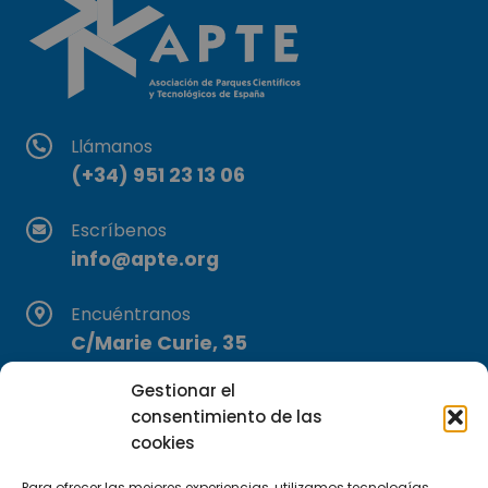
Llámanos
(+34) 951 23 13 06
Escríbenos
info@apte.org
Encuéntranos
C/Marie Curie, 35
29590 Campanillas, Málaga
Gestionar el
consentimiento de las
cookies
Para ofrecer las mejores experiencias, utilizamos tecnologías