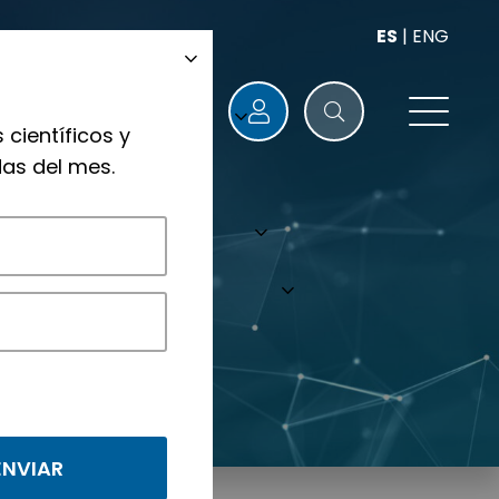
ES
|
ENG
 científicos y
as del mes.