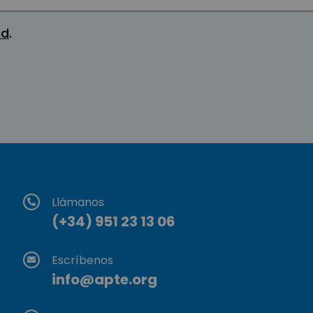
ad
.
Llámanos
(+34) 951 23 13 06
Escríbenos
info@apte.org