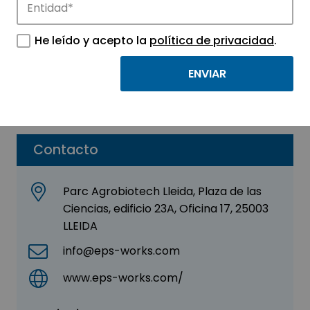
BONDIE LOGISTICS
He leído y acepto la
política de privacidad
.
Sector:
OTROS
Parque:
Parc Científic i Tecnològic Agroalimentari
de Lleida
Contacto
Parc Agrobiotech Lleida, Plaza de las
Ciencias, edificio 23A, Oficina 17, 25003
LLEIDA
info@eps-works.com
www.eps-works.com/