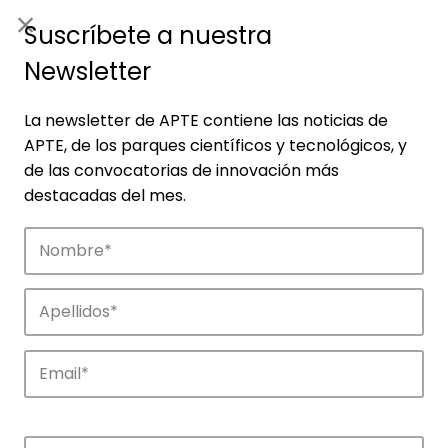
ES
|
ENG
Suscríbete a nuestra
Newsletter
La newsletter de APTE contiene las noticias de
APTE, de los parques científicos y tecnológicos, y
de las convocatorias de innovación más
destacadas del mes.
Empresas
Descubre las empresas que impulsan la
innovación en los parques de APTE.