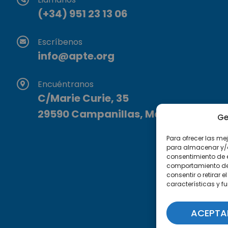
(+34) 951 23 13 06
Escríbenos
info@apte.org
Encuéntranos
C/Marie Curie, 35
29590 Campanillas, Málaga
Ge
Para ofrecer las me
para almacenar y/o 
consentimiento de 
comportamiento de n
consentir o retirar
características y f
ACEPTA