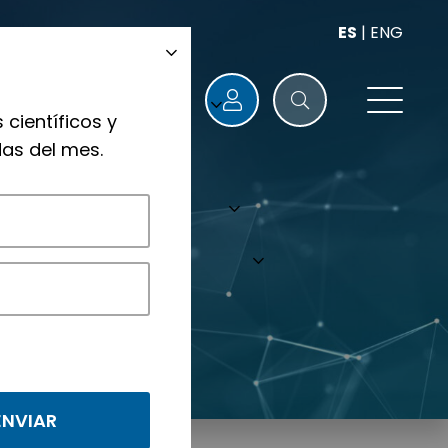
ES
|
ENG
 científicos y
as del mes.