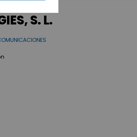
S, S. L.
ECOMUNICACIONES
ón