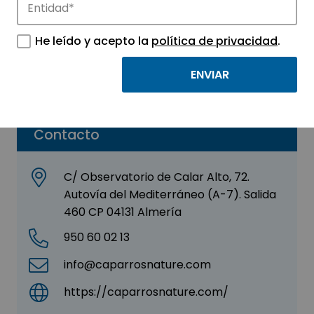
Caparrós Nature
He leído y acepto la
política de privacidad
.
Sector:
AGROALIMENTACIÓN -
BIOTECNOLOGÍA
Contacto
C/ Observatorio de Calar Alto, 72.
Autovía del Mediterráneo (A-7). Salida
460 CP 04131 Almería
950 60 02 13
info@caparrosnature.com
https://caparrosnature.com/