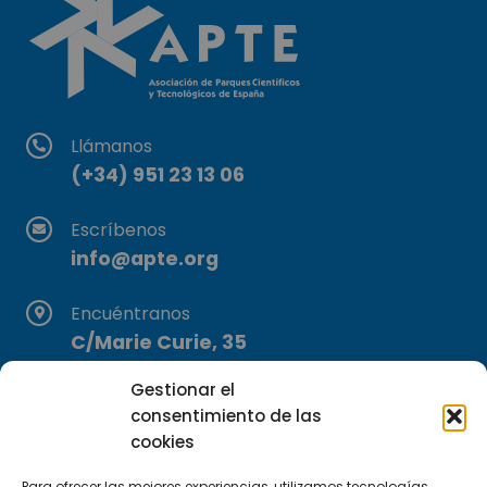
Llámanos
(+34) 951 23 13 06
Escríbenos
info@apte.org
Encuéntranos
C/Marie Curie, 35
29590 Campanillas, Málaga
Gestionar el
consentimiento de las
cookies
Para ofrecer las mejores experiencias, utilizamos tecnologías