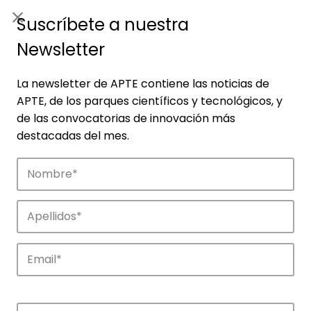
ES
|
ENG
Suscríbete a nuestra
Newsletter
La newsletter de APTE contiene las noticias de
APTE, de los parques científicos y tecnológicos, y
de las convocatorias de innovación más
destacadas del mes.
Empresas
Descubre las empresas que impulsan la
innovación en los parques de APTE.