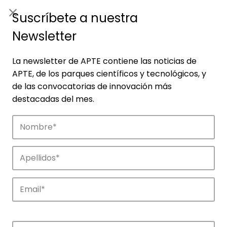
ES
|
ENG
Suscríbete a nuestra
Newsletter
La newsletter de APTE contiene las noticias de
APTE, de los parques científicos y tecnológicos, y
de las convocatorias de innovación más
destacadas del mes.
Empresas
Descubre las empresas que impulsan la
innovación en los parques de APTE.