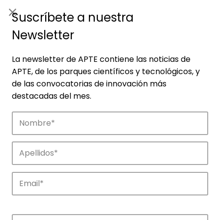
ES
|
ENG
Suscríbete a nuestra
Newsletter
La newsletter de APTE contiene las noticias de
APTE, de los parques científicos y tecnológicos, y
de las convocatorias de innovación más
destacadas del mes.
Empresas
Descubre las empresas que impulsan la
innovación en los parques de APTE.