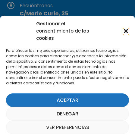
Encuéntranos
C/Marie Curie, 35
29590 Campanillas, Málaga
Gestionar el
consentimiento de las
cookies
Para ofrecer las mejores experiencias, utilizamos tecnologías
como las cookies para almacenar y/o acceder a la información
del dispositivo. El consentimiento de estas tecnologías nos
permitirá procesar datos como el comportamiento de
Suscríbete a nuestra Newsletter
navegación o las identificaciones únicas en este sitio. No
consentir o retirar el consentimiento, puede afectar negativamente
a ciertas características y funciones.
SUSCRÍBETE AQUÍ
ACEPTAR
DENEGAR
VER PREFERENCIAS
Asistente Parquepedia