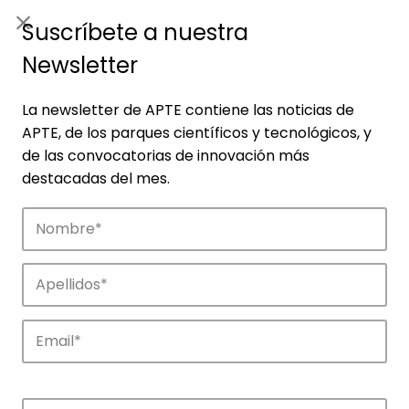
ES
|
ENG
Suscríbete a nuestra
Newsletter
La newsletter de APTE contiene las noticias de
APTE, de los parques científicos y tecnológicos, y
de las convocatorias de innovación más
destacadas del mes.
Empresas
Descubre las empresas que impulsan la
innovación en los parques de APTE.