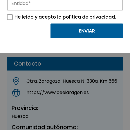
CEEI
He leído y acepto la
política de privacidad
.
Sector:
CENTROS DE EMPRESAS
Subsector:
Aceleradoras
Parque:
Parque Tecnológico Walqa
Contacto
Ctra. Zaragoza-Huesca N-330a, Km 566
https://www.ceeiaragon.es
Provincia:
Huesca
Comunidad autónoma: