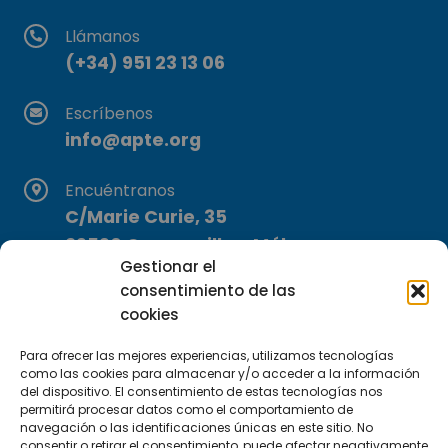
Llámanos
(+34) 951 23 13 06
Escríbenos
info@apte.org
Encuéntranos
C/Marie Curie, 35
29590 Campanillas, Málaga
Gestionar el
consentimiento de las
cookies
Para ofrecer las mejores experiencias, utilizamos tecnologías
como las cookies para almacenar y/o acceder a la información
del dispositivo. El consentimiento de estas tecnologías nos
Suscríbete a nuestra Newsletter
permitirá procesar datos como el comportamiento de
navegación o las identificaciones únicas en este sitio. No
consentir o retirar el consentimiento, puede afectar negativamente