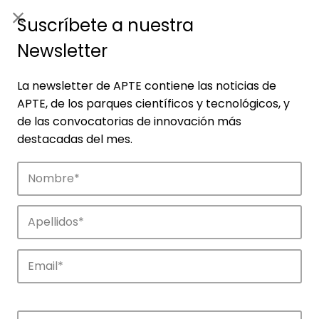
ES
|
ENG
Suscríbete a nuestra
Newsletter
La newsletter de APTE contiene las noticias de
APTE, de los parques científicos y tecnológicos, y
de las convocatorias de innovación más
destacadas del mes.
Empresas
Descubre las empresas que impulsan la
innovación en los parques de APTE.