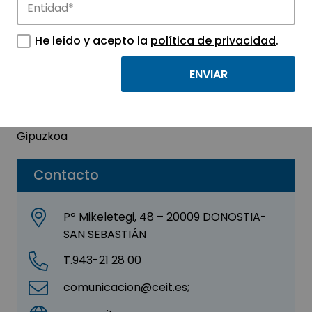
CEIT
He leído y acepto la
política de privacidad
.
Sector:
CENTROS TECNOLÓGICOS E I+D
Subsector:
Grupos de investigación privados
Parque:
Parque Tecnológico de Euskadi –
Gipuzkoa
Contacto
Pº Mikeletegi, 48 – 20009 DONOSTIA-
SAN SEBASTIÁN
T.943-21 28 00
comunicacion@ceit.es;