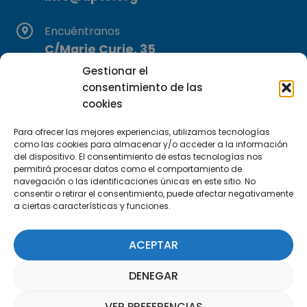
Encuéntranos
C/Marie Curie, 35
29590 Campanillas, Málaga
Gestionar el
consentimiento de las
cookies
Para ofrecer las mejores experiencias, utilizamos tecnologías
como las cookies para almacenar y/o acceder a la información
del dispositivo. El consentimiento de estas tecnologías nos
permitirá procesar datos como el comportamiento de
Suscríbete a nuestra Newsletter
navegación o las identificaciones únicas en este sitio. No
consentir o retirar el consentimiento, puede afectar negativamente
a ciertas características y funciones.
SUSCRÍBETE AQUÍ
ACEPTAR
DENEGAR
VER PREFERENCIAS