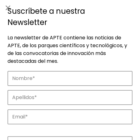
ES
|
ENG
Suscríbete a nuestra
Newsletter
La newsletter de APTE contiene las noticias de
APTE, de los parques científicos y tecnológicos, y
de las convocatorias de innovación más
destacadas del mes.
Empresas
Descubre las empresas que impulsan la
innovación en los parques de APTE.