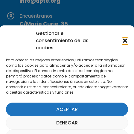
info@apte.org
Encuéntranos
C/Marie Curie, 35
29590 Campanillas, Málaga
Gestionar el
consentimiento de las
cookies
Para ofrecer las mejores experiencias, utilizamos tecnologías
como las cookies para almacenar y/o acceder a la información
del dispositivo. El consentimiento de estas tecnologías nos
permitirá procesar datos como el comportamiento de
Suscríbete a nuestra Newsletter
navegación o las identificaciones únicas en este sitio. No
consentir o retirar el consentimiento, puede afectar negativamente
a ciertas características y funciones.
SUSCRÍBETE AQUÍ
ACEPTAR
DENEGAR