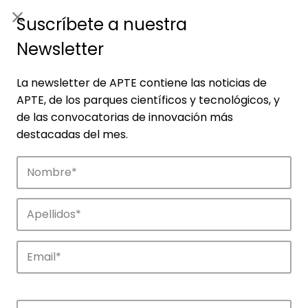
ES
|
ENG
Suscríbete a nuestra
Newsletter
La newsletter de APTE contiene las noticias de
APTE, de los parques científicos y tecnológicos, y
de las convocatorias de innovación más
destacadas del mes.
Empresas
Descubre las empresas que impulsan la
innovación en los parques de APTE.