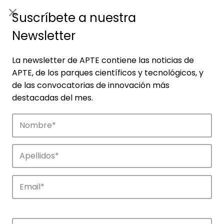
ES
|
ENG
Suscríbete a nuestra
Newsletter
La newsletter de APTE contiene las noticias de
APTE, de los parques científicos y tecnológicos, y
de las convocatorias de innovación más
destacadas del mes.
Empresas
Descubre las empresas que impulsan la
innovación en los parques de APTE.