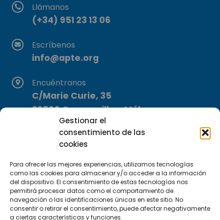
Llámanos
(+34) 951 23 13 06
Escríbenos
info@apte.org
Encuéntranos
C/Marie Curie, 35
29590 Campanillas, Málaga
Gestionar el
consentimiento de las
cookies
Para ofrecer las mejores experiencias, utilizamos tecnologías
como las cookies para almacenar y/o acceder a la información
del dispositivo. El consentimiento de estas tecnologías nos
Suscríbete a nuestra Newsletter
permitirá procesar datos como el comportamiento de
navegación o las identificaciones únicas en este sitio. No
consentir o retirar el consentimiento, puede afectar negativamente
SUSCRÍBETE AQUÍ
a ciertas características y funciones.