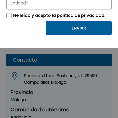
Centro Sostenibilidad
PWC
He leído y acepto la
política de privacidad
.
Sector:
INGENIERIA, CONSULTORIA Y ASESORIA
Parque:
Málaga TechPark
Contacto
Boulevard Louis Pasteaur, 47, 29590
Campanillas Málaga
Provincia:
Málaga
Comunidad autónoma:
Andalucía