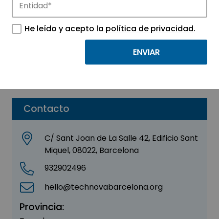
Cero Zero
He leído y acepto la
política de privacidad
.
Sector:
AERONÁUTICA - AUTOMOCIÓN
Subsector:
Automoción
Parque:
La Salle Technova Barcelona
Contacto
C/ Sant Joan de La Salle 42, Edificio Sant
Miquel, 08022, Barcelona
932902496
hello@technovabarcelona.org
Provincia: