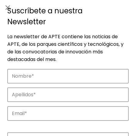
ES
|
ENG
Suscríbete a nuestra
Newsletter
La newsletter de APTE contiene las noticias de
APTE, de los parques científicos y tecnológicos, y
de las convocatorias de innovación más
destacadas del mes.
Empresas
Descubre las empresas que impulsan la
innovación en los parques de APTE.