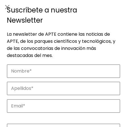
ES
|
ENG
Suscríbete a nuestra
Newsletter
La newsletter de APTE contiene las noticias de
APTE, de los parques científicos y tecnológicos, y
de las convocatorias de innovación más
destacadas del mes.
Empresas
Descubre las empresas que impulsan la
innovación en los parques de APTE.