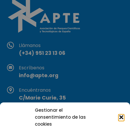
Llámanos
(+34) 951 23 13 06
Escríbenos
info@apte.org
Encuéntranos
C/Marie Curie, 35
29590 Campanillas, Málaga
Gestionar el
consentimiento de las
cookies