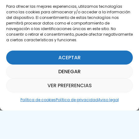
Para ofrecer las mejores experiencias, utilizamos tecnologías
como las cookies para almacenar y/o acceder a la información
del dispositivo. El consentimiento de estas tecnologías nos
permitirá procesar datos como el comportamiento de
Suscríbete a nuestra Newsletter
navegación o las identificaciones únicas en este sitio. No
consentir o retirar el consentimiento, puede afectar negativamente
SUSCRÍBETE AQUÍ
a ciertas características y funciones.
ACEPTAR
DENEGAR
VER PREFERENCIAS
Asistente Parquepedia
Política de cookies
Política de privacidad
Aviso legal
Aviso legal
Política de cookies
APTE © 2025 – Todos los derechos reservados