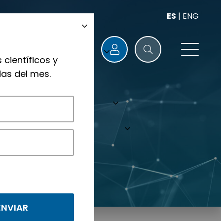
ES
|
ENG
 científicos y
as del mes.