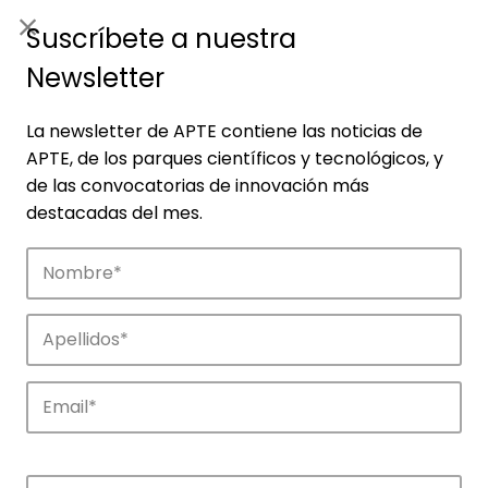
ES
|
ENG
Suscríbete a nuestra
Newsletter
La newsletter de APTE contiene las noticias de
APTE, de los parques científicos y tecnológicos, y
de las convocatorias de innovación más
destacadas del mes.
Empresas
Descubre las empresas que impulsan la
innovación en los parques de APTE.