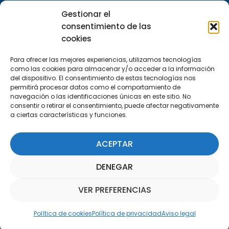
29590 Campanillas, Málaga
Gestionar el
consentimiento de las
cookies
Para ofrecer las mejores experiencias, utilizamos tecnologías
como las cookies para almacenar y/o acceder a la información
del dispositivo. El consentimiento de estas tecnologías nos
permitirá procesar datos como el comportamiento de
Suscríbete a nuestra Newsletter
navegación o las identificaciones únicas en este sitio. No
consentir o retirar el consentimiento, puede afectar negativamente
a ciertas características y funciones.
SUSCRÍBETE AQUÍ
ACEPTAR
DENEGAR
VER PREFERENCIAS
Asistente Parquepedia
Política de cookies
Política de privacidad
Aviso legal
Aviso legal