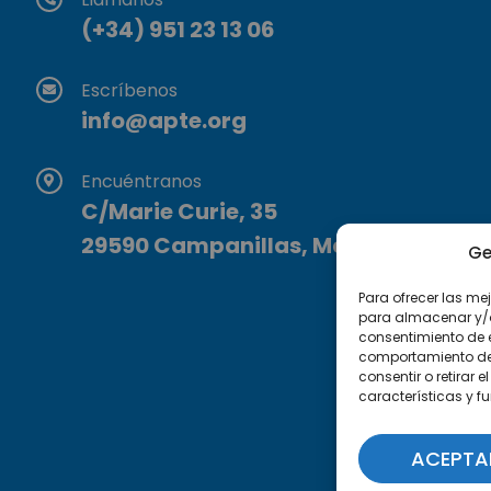
(+34) 951 23 13 06
Escríbenos
info@apte.org
Encuéntranos
C/Marie Curie, 35
29590 Campanillas, Málaga
Ge
Para ofrecer las me
para almacenar y/o 
consentimiento de 
comportamiento de n
consentir o retirar
características y f
ACEPTA