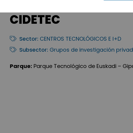
CIDETEC
Sector:
CENTROS TECNOLÓGICOS E I+D
Subsector:
Grupos de investigación priva
Parque:
Parque Tecnológico de Euskadi – Gi