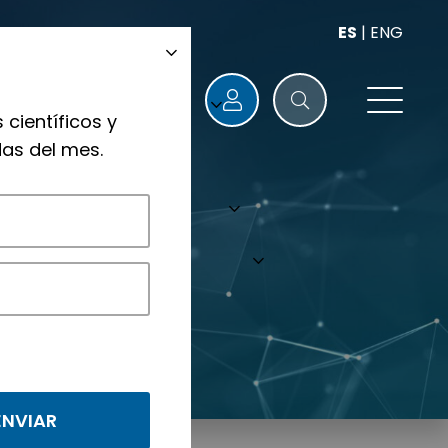
ES
|
ENG
 científicos y
as del mes.