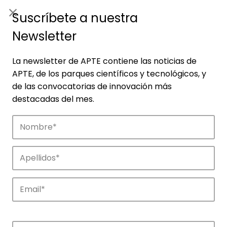
ES
|
ENG
Suscríbete a nuestra
Newsletter
La newsletter de APTE contiene las noticias de
APTE, de los parques científicos y tecnológicos, y
de las convocatorias de innovación más
destacadas del mes.
Empresas
Descubre las empresas que impulsan la
innovación en los parques de APTE.