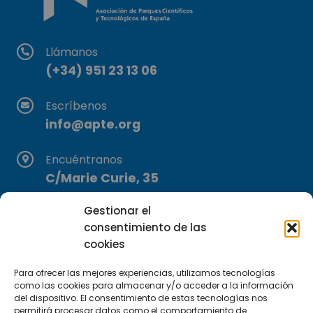
Llámanos
(+34) 951 23 13 06
Escríbenos
info@apte.org
Encuéntranos
C/Marie Curie, 35
29590 Campanillas, Málaga
Gestionar el
consentimiento de las
cookies
Para ofrecer las mejores experiencias, utilizamos tecnologías
como las cookies para almacenar y/o acceder a la información
del dispositivo. El consentimiento de estas tecnologías nos
permitirá procesar datos como el comportamiento de