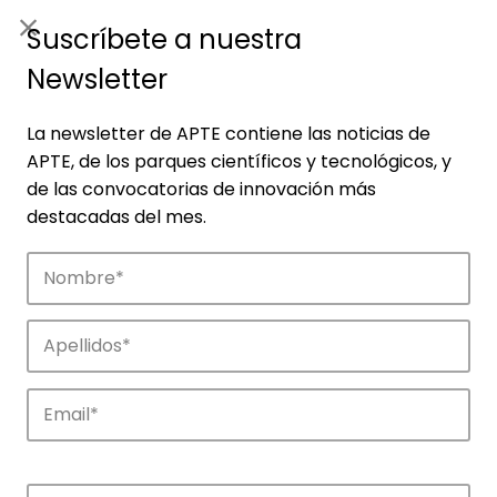
ES
|
ENG
Suscríbete a nuestra
Newsletter
La newsletter de APTE contiene las noticias de
APTE, de los parques científicos y tecnológicos, y
de las convocatorias de innovación más
destacadas del mes.
Empresas
Descubre las empresas que impulsan la
innovación en los parques de APTE.