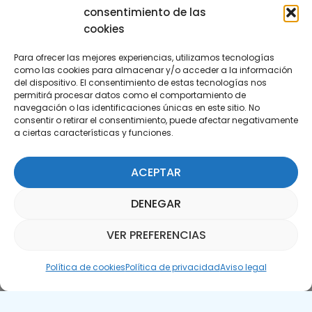
consentimiento de las
cookies
Para ofrecer las mejores experiencias, utilizamos tecnologías
como las cookies para almacenar y/o acceder a la información
del dispositivo. El consentimiento de estas tecnologías nos
permitirá procesar datos como el comportamiento de
Suscríbete a nuestra Newsletter
navegación o las identificaciones únicas en este sitio. No
consentir o retirar el consentimiento, puede afectar negativamente
a ciertas características y funciones.
SUSCRÍBETE AQUÍ
ACEPTAR
DENEGAR
VER PREFERENCIAS
Asistente Parquepedia
Política de cookies
Política de privacidad
Aviso legal
Aviso legal