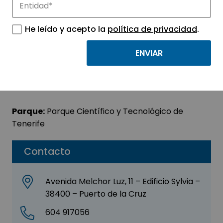
CLEVER CODEX SL
He leído y acepto la
política de privacidad
.
Sector:
INFORMACIÓN, INFORMÁTICA Y
TELECOMUNICACIONES
Subsector:
Programación y consultoría
informática
Parque:
Parque Científico y Tecnológico de
Tenerife
Contacto
Avenida Melchor Luz, 11 – Edificio Sylvia –
38400 – Puerto de la Cruz
604 917056