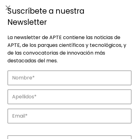
ES
|
ENG
Suscríbete a nuestra
Newsletter
La newsletter de APTE contiene las noticias de
APTE, de los parques científicos y tecnológicos, y
de las convocatorias de innovación más
destacadas del mes.
Empresas
Descubre las empresas que impulsan la
innovación en los parques de APTE.