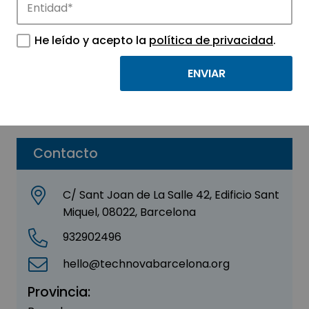
Clever Solar
He leído y acepto la
política de privacidad
.
Sector:
INGENIERIA, CONSULTORIA Y ASESORIA
Subsector:
Consultoría
Parque:
La Salle Technova Barcelona
Contacto
C/ Sant Joan de La Salle 42, Edificio Sant
Miquel, 08022, Barcelona
932902496
hello@technovabarcelona.org
Provincia: