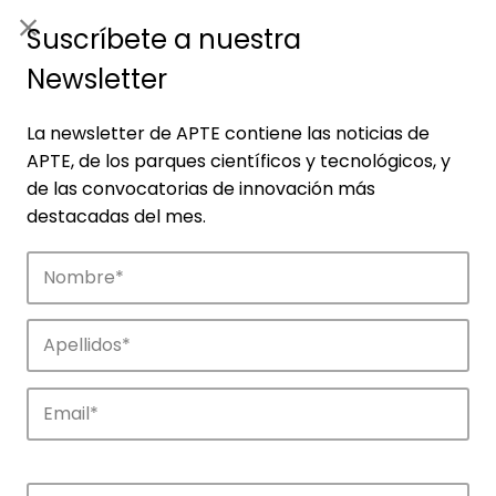
ES
|
ENG
Suscríbete a nuestra
Newsletter
La newsletter de APTE contiene las noticias de
APTE, de los parques científicos y tecnológicos, y
de las convocatorias de innovación más
destacadas del mes.
Empresas
Descubre las empresas que impulsan la
innovación en los parques de APTE.