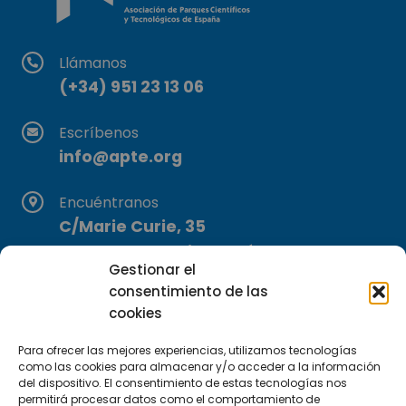
Llámanos
(+34) 951 23 13 06
Escríbenos
info@apte.org
Encuéntranos
C/Marie Curie, 35
29590 Campanillas, Málaga
Gestionar el
consentimiento de las
cookies
Para ofrecer las mejores experiencias, utilizamos tecnologías
como las cookies para almacenar y/o acceder a la información
del dispositivo. El consentimiento de estas tecnologías nos
permitirá procesar datos como el comportamiento de
Suscríbete a nuestra Newsletter