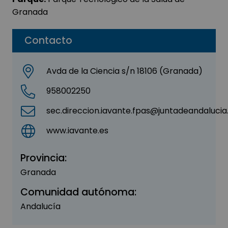
Granada
Contacto
Avda de la Ciencia s/n 18106 (Granada)
958002250
sec.direccion.iavante.fpas@juntadeandalucia
www.iavante.es
Provincia:
Granada
Comunidad autónoma:
Andalucía