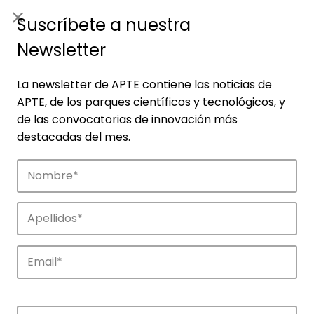
ES
|
ENG
Suscríbete a nuestra
Newsletter
La newsletter de APTE contiene las noticias de
APTE, de los parques científicos y tecnológicos, y
de las convocatorias de innovación más
destacadas del mes.
Empresas
Descubre las empresas que impulsan la
innovación en los parques de APTE.