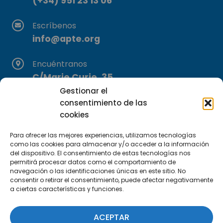
(+34) 951 23 13 06
Escríbenos
info@apte.org
Encuéntranos
C/Marie Curie, 35
29590 Campanillas, Málaga
Gestionar el
consentimiento de las
cookies
Para ofrecer las mejores experiencias, utilizamos tecnologías
como las cookies para almacenar y/o acceder a la información
del dispositivo. El consentimiento de estas tecnologías nos
permitirá procesar datos como el comportamiento de
navegación o las identificaciones únicas en este sitio. No
Suscríbete a nuestra Newsletter
consentir o retirar el consentimiento, puede afectar negativamente
a ciertas características y funciones.
SUSCRÍBETE AQUÍ
ACEPTAR