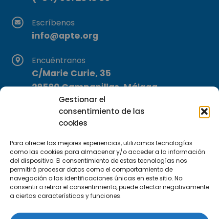
Escríbenos
info@apte.org
Encuéntranos
C/Marie Curie, 35
29590 Campanillas, Málaga
Gestionar el
consentimiento de las
cookies
Para ofrecer las mejores experiencias, utilizamos tecnologías
como las cookies para almacenar y/o acceder a la información
del dispositivo. El consentimiento de estas tecnologías nos
Suscríbete a nuestra Newsletter
permitirá procesar datos como el comportamiento de
navegación o las identificaciones únicas en este sitio. No
consentir o retirar el consentimiento, puede afectar negativamente
SUSCRÍBETE AQUÍ
a ciertas características y funciones.