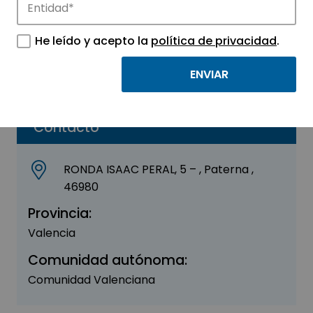
CONFEDECOM
He leído y acepto la
política de privacidad
.
Sector:
OTROS
Parque:
València Parc Tecnològic
Contacto
RONDA ISAAC PERAL, 5 – , Paterna ,
46980
Provincia:
Valencia
Comunidad autónoma:
Comunidad Valenciana