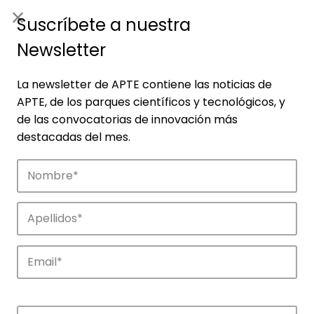
ES
|
ENG
Suscríbete a nuestra
Newsletter
La newsletter de APTE contiene las noticias de
APTE, de los parques científicos y tecnológicos, y
de las convocatorias de innovación más
destacadas del mes.
Empresas
Descubre las empresas que impulsan la
innovación en los parques de APTE.