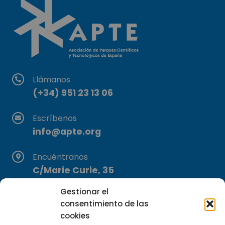
Llámanos
(+34) 951 23 13 06
Escríbenos
info@apte.org
Encuéntranos
C/Marie Curie, 35
29590 Campanillas, Málaga
Gestionar el
consentimiento de las
cookies