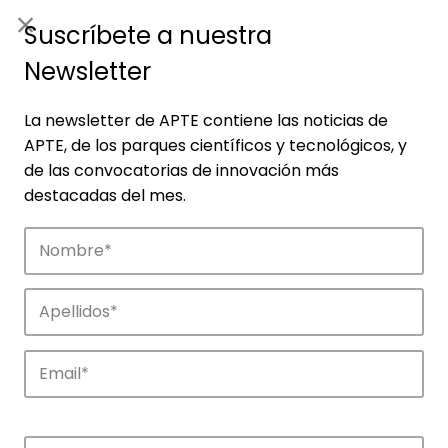
ES
|
ENG
Suscríbete a nuestra
Newsletter
La newsletter de APTE contiene las noticias de
APTE, de los parques científicos y tecnológicos, y
de las convocatorias de innovación más
destacadas del mes.
Empresas
Descubre las empresas que impulsan la
innovación en los parques de APTE.