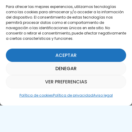
Para ofrecer las mejores experiencias, utilizamos tecnologías
como las cookies para almacenar y/o acceder a la información
del dispositivo. El consentimiento de estas tecnologías nos
permitirá procesar datos como el comportamiento de
Suscríbete a nuestra Newsletter
navegación o las identificaciones únicas en este sitio. No
consentir o retirar el consentimiento, puede afectar negativamente
SUSCRÍBETE AQUÍ
a ciertas características y funciones.
ACEPTAR
DENEGAR
VER PREFERENCIAS
Asistente Parquepedia
Política de cookies
Política de privacidad
Aviso legal
Aviso legal
Política de cookies
APTE © 2025 – Todos los derechos reservados