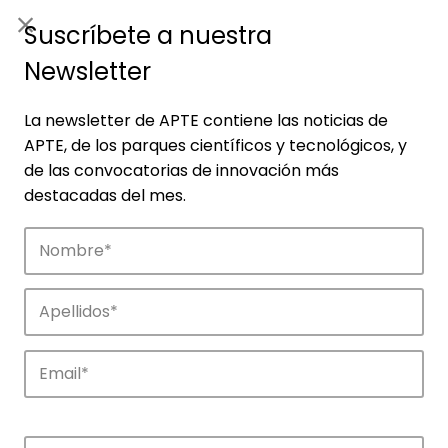
ES
|
ENG
Suscríbete a nuestra
Newsletter
La newsletter de APTE contiene las noticias de
APTE, de los parques científicos y tecnológicos, y
de las convocatorias de innovación más
destacadas del mes.
Empresas
Descubre las empresas que impulsan la
innovación en los parques de APTE.