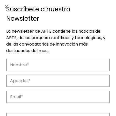
ES
|
ENG
Suscríbete a nuestra
Newsletter
La newsletter de APTE contiene las noticias de
APTE, de los parques científicos y tecnológicos, y
de las convocatorias de innovación más
destacadas del mes.
Empresas
Descubre las empresas que impulsan la
innovación en los parques de APTE.