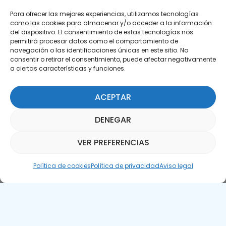
Para ofrecer las mejores experiencias, utilizamos tecnologías
como las cookies para almacenar y/o acceder a la información
del dispositivo. El consentimiento de estas tecnologías nos
permitirá procesar datos como el comportamiento de
Suscríbete a nuestra Newsletter
navegación o las identificaciones únicas en este sitio. No
consentir o retirar el consentimiento, puede afectar negativamente
a ciertas características y funciones.
SUSCRÍBETE AQUÍ
ACEPTAR
DENEGAR
VER PREFERENCIAS
Asistente Parquepedia
Política de cookies
Política de privacidad
Aviso legal
Aviso legal
Política de cookies
APTE © 2025 – Todos los derechos reservados