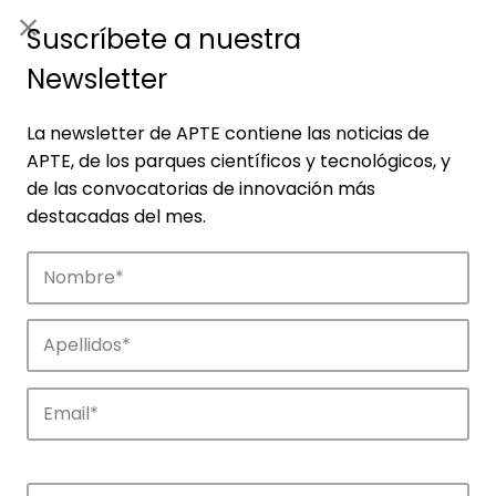
ES
|
ENG
Suscríbete a nuestra
Newsletter
La newsletter de APTE contiene las noticias de
APTE, de los parques científicos y tecnológicos, y
de las convocatorias de innovación más
destacadas del mes.
Empresas
Descubre las empresas que impulsan la
innovación en los parques de APTE.