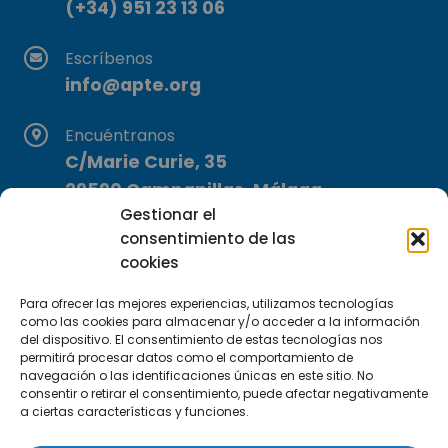
(+34) 951 23 13 06
Escríbenos
info@apte.org
Encuéntranos
C/Marie Curie, 35
29590 Campanillas, Málaga
Gestionar el
consentimiento de las
cookies
Para ofrecer las mejores experiencias, utilizamos tecnologías
como las cookies para almacenar y/o acceder a la información
del dispositivo. El consentimiento de estas tecnologías nos
Suscríbete a nuestra Newsletter
permitirá procesar datos como el comportamiento de
navegación o las identificaciones únicas en este sitio. No
consentir o retirar el consentimiento, puede afectar negativamente
SUSCRÍBETE AQUÍ
a ciertas características y funciones.