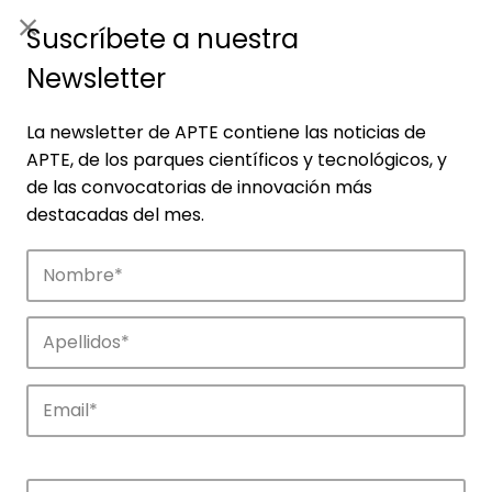
ES
|
ENG
Suscríbete a nuestra
Newsletter
La newsletter de APTE contiene las noticias de
APTE, de los parques científicos y tecnológicos, y
de las convocatorias de innovación más
destacadas del mes.
Empresas
Descubre las empresas que impulsan la
innovación en los parques de APTE.