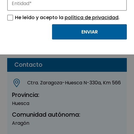
Cyneris
He leído y acepto la
política de privacidad
.
Sector:
INGENIERIA, CONSULTORIA Y ASESORIA
Subsector:
Ingeniería
Parque:
Parque Tecnológico Walqa
Contacto
Ctra. Zaragoza-Huesca N-330a, Km 566
Provincia:
Huesca
Comunidad autónoma:
Aragón