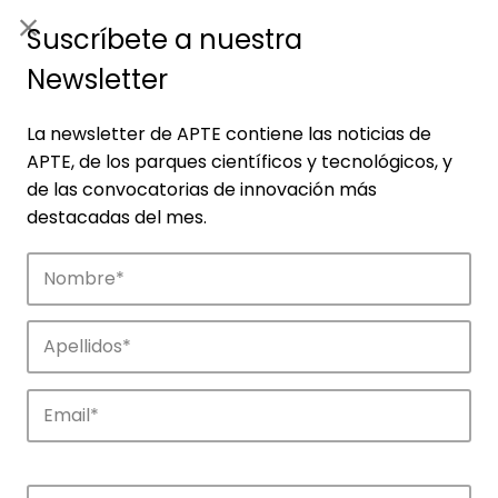
ES
|
ENG
Suscríbete a nuestra
Newsletter
La newsletter de APTE contiene las noticias de
APTE, de los parques científicos y tecnológicos, y
de las convocatorias de innovación más
destacadas del mes.
Empresas
Descubre las empresas que impulsan la
innovación en los parques de APTE.