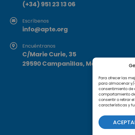
(+34) 951 23 13 06
Escríbenos
info@apte.org
Encuéntranos
C/Marie Curie, 35
29590 Campanillas, Málaga
Ge
Para ofrecer las me
para almacenar y/o 
consentimiento de 
comportamiento de n
consentir o retirar
características y f
ACEPTA