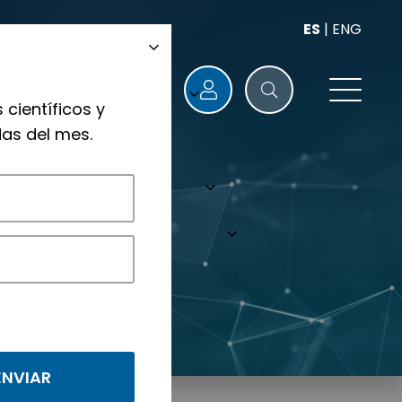
ES
|
ENG
 científicos y
as del mes.