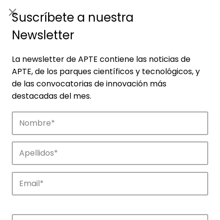
ES
|
ENG
Suscríbete a nuestra
Newsletter
La newsletter de APTE contiene las noticias de
APTE, de los parques científicos y tecnológicos, y
de las convocatorias de innovación más
destacadas del mes.
Empresas
Descubre las empresas que impulsan la
innovación en los parques de APTE.