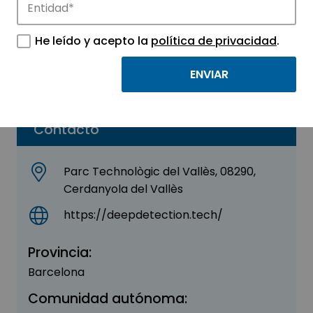
DEEP DETECTION
He leído y acepto la
política de privacidad
.
Sector:
ELECTRÓNICA
Parque:
Parc de Recerca UAB
Contacto
Parc Technològic del Vallès, 08290,
Cerdanyola del Vallès
https://deepdetection.tech/
Provincia:
Barcelona
Comunidad autónoma: