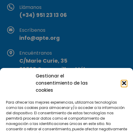
Llámanos
(+34) 951 23 13 06
Escríbenos
info@apte.org
Encuéntranos
C/Marie Curie, 35
29590 Campanillas, Málaga
Gestionar el
consentimiento de las
cookies
Para ofrecer las mejores experiencias, utilizamos tecnologías
como las cookies para almacenar y/o acceder a la información
del dispositivo. El consentimiento de estas tecnologías nos
Suscríbete a nuestra Newsletter
permitirá procesar datos como el comportamiento de
navegación o las identificaciones únicas en este sitio. No
consentir o retirar el consentimiento, puede afectar negativamente
SUSCRÍBETE AQUÍ