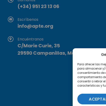
(+34) 951 23 13 06
Escríbenos
info@apte.org
Encuéntranos
C/Marie Curie, 35
29590 Campanillas, Málaga
Ge
Para ofrecer las me
para almacenar y/o 
consentimiento de 
comportamiento de n
consentir o retirar
características y f
ACEPTA