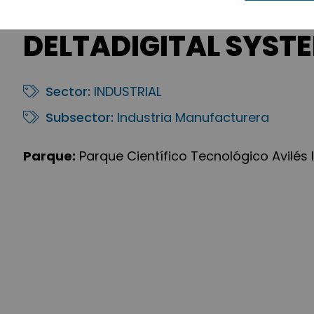
DELTADIGITAL SYSTEM
Sector:
INDUSTRIAL
Subsector:
Industria Manufacturera
Parque:
Parque Científico Tecnológico Avilés I