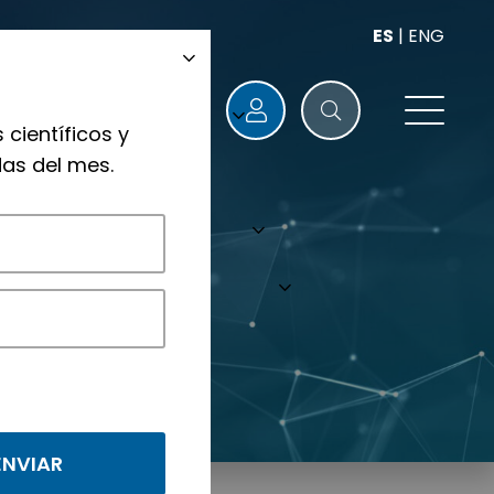
ES
|
ENG
 científicos y
as del mes.