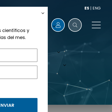
ES
|
ENG
 científicos y
as del mes.